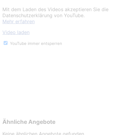
Mit dem Laden des Videos akzeptieren Sie die
Datenschutzerklärung von YouTube.
Mehr erfahren
Video laden
YouTube immer entsperren
Ihr Ansprechpartner:
Herr Bäcker
+49 2238 308 231
+49 171 232 2221
b.baecker@baumawert.de
Ähnliche Angebote
Keine ähnlichen Angebote gefunden.