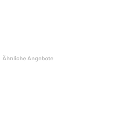
+49 2238 308 231
+49 171 232 2221
b.baecker@baumawert.de
Ähnliche Angebote