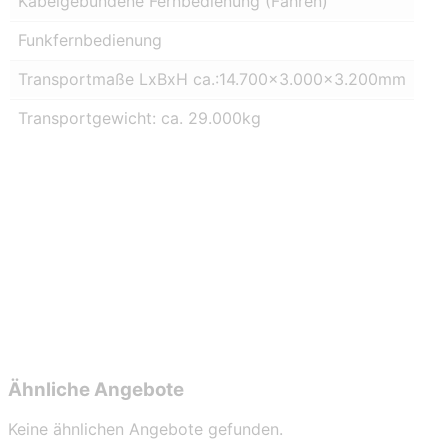
Kabelgebundene Fernbedienung (Fahren)
Funkfernbedienung
Transportmaße LxBxH ca.:14.700×3.000×3.200mm
Transportgewicht: ca. 29.000kg
Ihr Ansprechpartner:
Herr Bäcker
+49 2238 308 231
+49 171 232 2221
b.baecker@baumawert.de
Ähnliche Angebote
Keine ähnlichen Angebote gefunden.