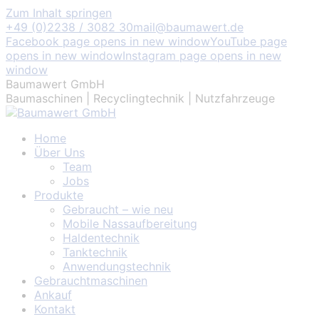
Zum Inhalt springen
+49 (0)2238 / 3082 30
mail@baumawert.de
Facebook page opens in new window
YouTube page
opens in new window
Instagram page opens in new
window
Baumawert GmbH
Baumaschinen | Recyclingtechnik | Nutzfahrzeuge
Home
Über Uns
Team
Jobs
Produkte
Gebraucht – wie neu
Mobile Nassaufbereitung
Haldentechnik
Tanktechnik
Anwendungstechnik
Gebrauchtmaschinen
Ankauf
Kontakt