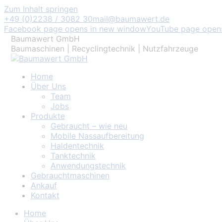
Zum Inhalt springen
+49 (0)2238 / 3082 30
mail@baumawert.de
Facebook page opens in new window
YouTube page open
Baumawert GmbH
Baumaschinen | Recyclingtechnik | Nutzfahrzeuge
Home
Über Uns
Team
Jobs
Produkte
Gebraucht – wie neu
Mobile Nassaufbereitung
Haldentechnik
Tanktechnik
Anwendungstechnik
Gebrauchtmaschinen
Ankauf
Kontakt
Home