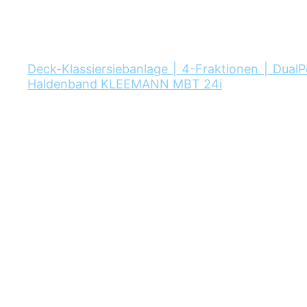
Deck-Klassiersiebanlage | 4-Fraktionen | Dual
Haldenband KLEEMANN MBT 24i
Ihr Ans
Her
+49 22
+49 17
b.baecker